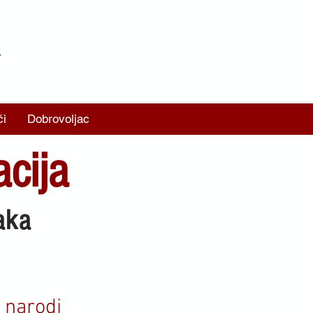
A
či
Dobrovoljac
acija
aka
 narodi