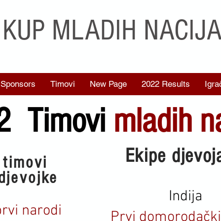
KUP MLADIH NACIJ
Sponsors
Timovi
New Page
2022 Results
Igra
2 Timovi
mladih n
Ekipe djevoj
 timovi
djevojke
Indija
rvi narodi
Prvi domorodački